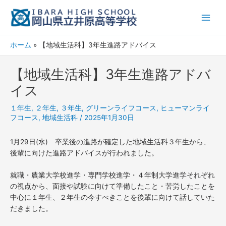
内
Main
容
Men
を
ス
ホーム
【地域生活科】3年生進路アドバイス
キ
ッ
【地域生活科】3年生進路アドバ
プ
イス
１年生
,
２年生
,
３年生
,
グリーンライフコース
,
ヒューマンライ
フコース
,
地域生活科
/
2025年1月30日
1月29日(水) 卒業後の進路が確定した地域生活科３年生から、
後輩に向けた進路アドバイスが行われました。
就職・農業大学校進学・専門学校進学・４年制大学進学それぞれ
の視点から、面接や試験に向けて準備したこと・苦労したことを
中心に１年生、２年生の今すべきことを後輩に向けて話していた
だきました。