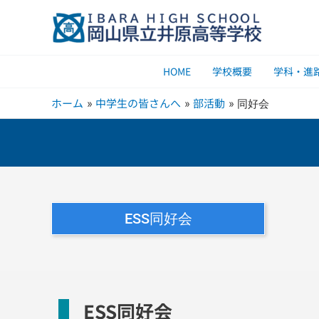
内
容
を
ス
HOME
学校概要
学科・進
キ
ッ
ホーム
中学生の皆さんへ
部活動
同好会
プ
ESS同好会
ESS同好会