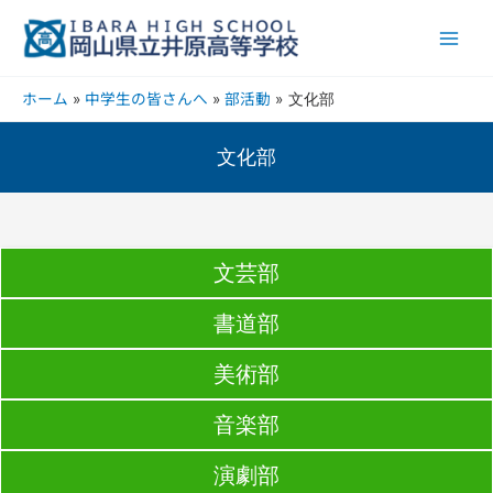
内
Main
容
Men
を
ス
ホーム
中学生の皆さんへ
部活動
文化部
キ
ッ
プ
文化部
文芸部
書道部
美術部
音楽部
演劇部