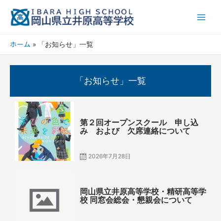
内
Main
容
Men
を
ス
ホーム
「お知らせ」一覧
キ
ッ
プ
「お知らせ」一覧
Posted
on
第２回オープンスクール 申し込
み および 欠席連絡について
2026年7月28日
Posted
on
岡山県立井原高等学校・精研高等学
校 同窓会総会・懇親会について