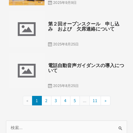
2025年9月9日
Posted
on
第２回オープンスクール 申し込
み および 欠席連絡について
2025年8月25日
Posted
on
電話自動音声ガイダンスの導入につ
いて
2025年8月25日
«
1
2
3
4
5
...
11
»
検