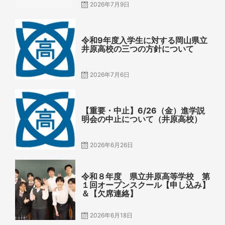
2026年7月9日
Posted
on
令和9年度入学生に対する岡山県立
井原高校の三つの方針について
2026年7月6日
Posted
on
【重要・中止】6/26（金）進学説
明会の中止について（井原高校）
2026年6月26日
Posted
on
令和８年度 県立井原高等学校 第
１回オープンスクール【申し込み】
＆【欠席連絡】
2026年6月18日