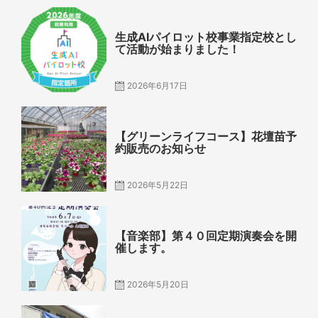
Posted
on
生成AIパイロット校事業指定校とし
て活動が始まりました！
2026年6月17日
Posted
on
【グリーンライフコース】花壇苗予
約販売のお知らせ
2026年5月22日
Posted
on
【音楽部】第４０回定期演奏会を開
催します。
2026年5月20日
Posted