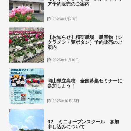
ア予約販売のご案内
2026年1月20日
Posted
on
【お知らせ】精研農場 農産物（シ
クラメン・葉ボタン）予約販売のご
案内
2025年11月10日
Posted
on
岡山県立高校 全国募集セミナーに
参加しよう！
2025年10月15日
Posted
on
R7 ミニオープンスクール 参加
申し込みについて