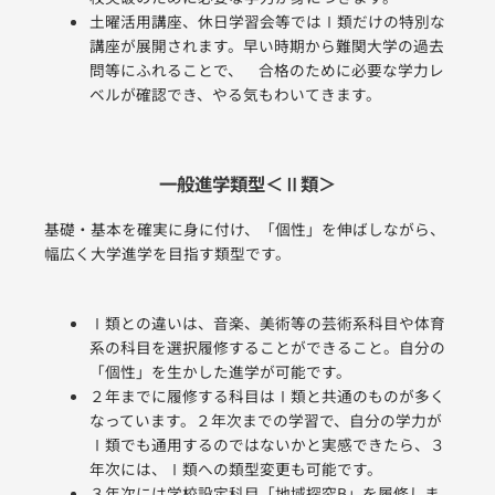
土曜活用講座、休日学習会等ではⅠ類だけの特別な
講座が展開されます。早い時期から難関大学の過去
問等にふれることで、 合格のために必要な学力レ
ベルが確認でき、やる気もわいてきます。
一般進学類型＜Ⅱ類＞
基礎・基本を確実に身に付け、「個性」を伸ばしながら、
幅広く大学進学を目指す類型です。
Ⅰ類との違いは、音楽、美術等の芸術系科目や体育
系の科目を選択履修することができること。自分の
「個性」を生かした進学が可能です。
２年までに履修する科目はⅠ類と共通のものが多く
なっています。２年次までの学習で、自分の学力が
Ⅰ類でも通用するのではないかと実感できたら、３
年次には、Ⅰ類への類型変更も可能です。
３年次には学校設定科目「地域探究B」を履修しま