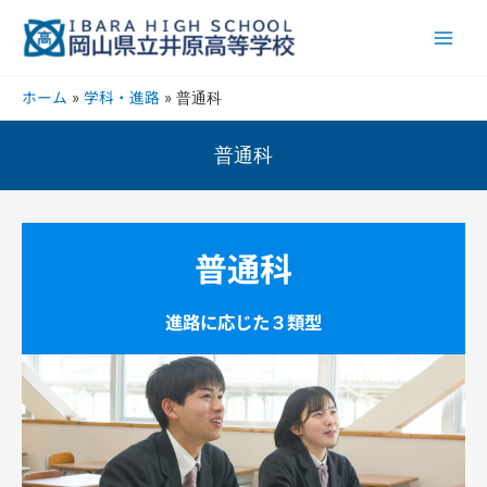
内
Main
容
Men
を
ス
ホーム
学科・進路
普通科
キ
ッ
プ
普通科
普通科
進路に応じた３類型