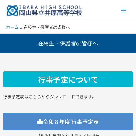
内
Main
容
Men
を
ス
ホーム
在校生・保護者の皆様へ
キ
ッ
プ
在校生・保護者の皆様へ
行事予定について
行事予定表はこちらからダウンロードできます。
令和８年度 行事予定表
（PDF）令和８年４月２７日現在