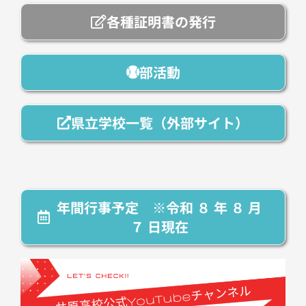
各種証明書の発行
部活動
県立学校一覧（外部サイト）
年間行事予定 ※令和 ８ 年 ８ 月
７ 日現在