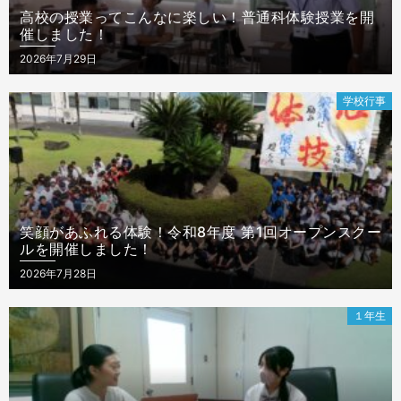
高校の授業ってこんなに楽しい！普通科体験授業を開
催しました！
Posted
2026年7月29日
on
学校行事
笑顔があふれる体験！令和8年度 第1回オープンスクー
ルを開催しました！
Posted
2026年7月28日
on
１年生