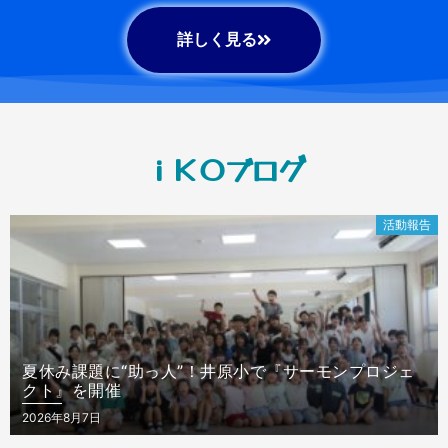
詳しく見る
ｉＫＯブログ
活動報告
夏休み課題に“助っ人”！井原小で『サーモンプロジェ
クト』を開催
Posted
2026年8月7日
on