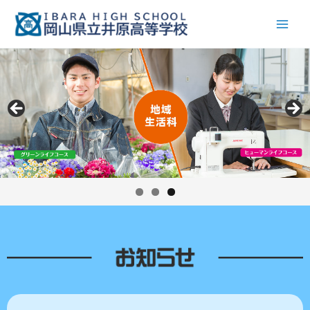
内
Main
容
Men
を
ス
キ
ッ
プ