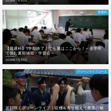
Posted
2026年7月30日
on
普通科
【普通科】1学期終了！でも夏はここから！～全学年
で挑む夏期補習・学習会～
Posted
2026年7月30日
on
グリーンライフコース
笑顔咲くグリーンライフ！収穫＆寄せ植えで農業の魅