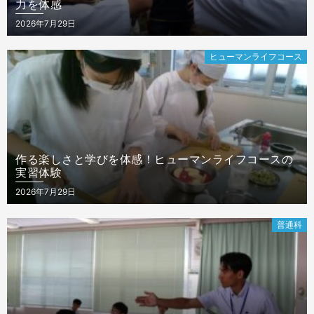
力を体感
Posted
2026年7月29日
on
ヒューマンライフコース
作る楽しさと学びを体感！ヒューマンライフコースの
実習体験
Posted
2026年7月29日
on
普通科