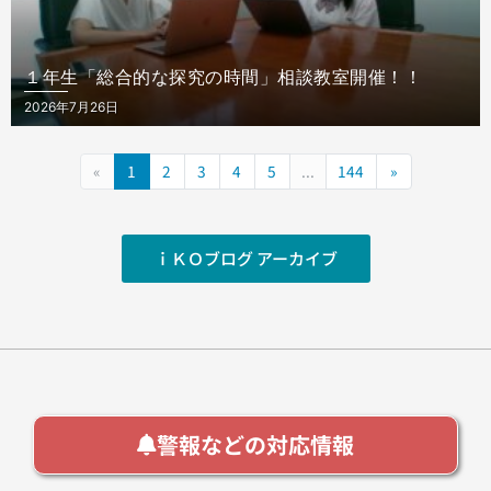
１年生「総合的な探究の時間」相談教室開催！！
Posted
2026年7月26日
on
«
1
2
3
4
5
...
144
»
ｉＫＯブログ アーカイブ
警報などの対応情報