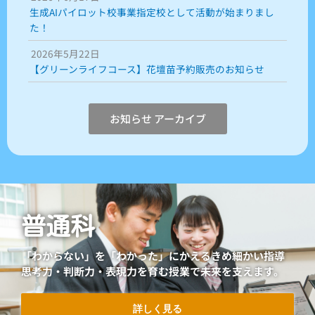
生成AIパイロット校事業指定校として活動が始まりまし
た！
2026年5月22日
【グリーンライフコース】花壇苗予約販売のお知らせ
お知らせ アーカイブ
普通科
「わからない」を「わかった」にかえるきめ細かい指導
思考力・判断力・表現力を育む授業で未来を支えます。
詳しく見る