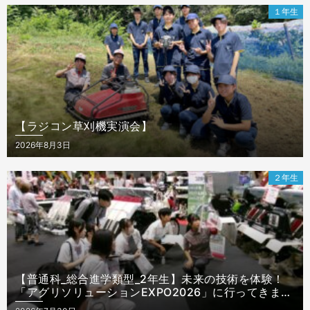
１年生
【ラジコン草刈機実演会】
Posted
2026年8月3日
on
２年生
【普通科_総合進学類型_2年生】未来の技術を体験！
「アグリソリューションEXPO2026」に行ってきまし
た！