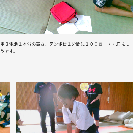
単３電池１本分の高さ、テンポは１分間に１００回・・・♫ もし
そうです。