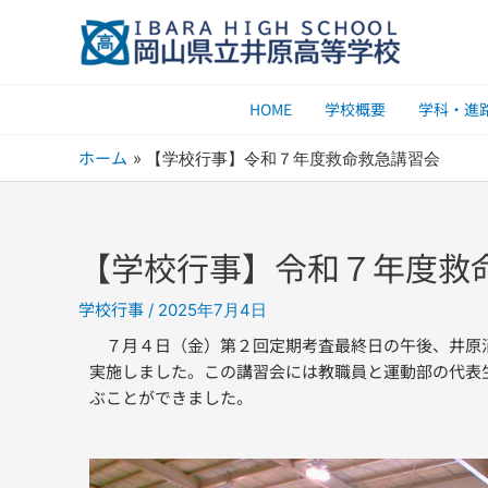
内
容
を
ス
HOME
学校概要
学科・進
キ
ッ
ホーム
【学校行事】令和７年度救命救急講習会
プ
【学校行事】令和７年度救
学校行事
/
2025年7月4日
７月４日（金）第２回定期考査最終日の午後、井原
実施しました。この講習会には教職員と運動部の代表
ぶことができました。