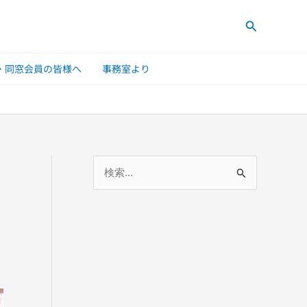
検
索
・同窓会員の皆様へ
事務室より
検
索
対
象
: