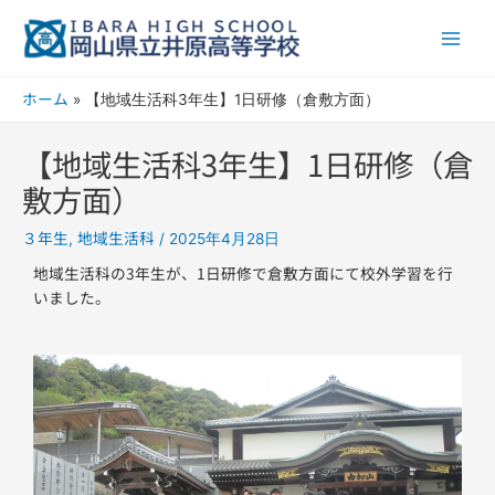
内
Main
容
Men
を
ス
ホーム
【地域生活科3年生】1日研修（倉敷方面）
キ
ッ
【地域生活科3年生】1日研修（倉
プ
敷方面）
３年生
地域生活科
,
/
2025年4月28日
地域生活科の3年生が、1日研修で倉敷方面にて校外学習を行
いました。