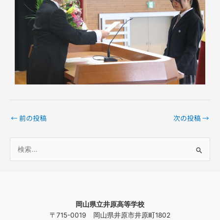
←
前の投稿
次の投稿
→
検
索
対
象
岡山県立井原高等学校
:
〒715-0019 岡山県井原市井原町1802