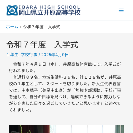
内
Main
容
Men
を
ス
ホーム
令和７年度 入学式
キ
ッ
令和７年度 入学式
プ
１年生
学校行事
,
/
2025年4月9日
令和７年４月９日（水）、井原高校体育館にて、入学式が
行われました。
普通科８９名、地域生活科３９名、計１２８名が、井原高
校の１年生として、スタートを切りました。新入生代表宣誓
では、中本璃子（美星中出身）が「勉強や部活動、学校行事
を通して、自分の目標を見つけ、達成できるように努力しな
がら充実した日々を過ごしていきたいと思います」と述べて
くれました。