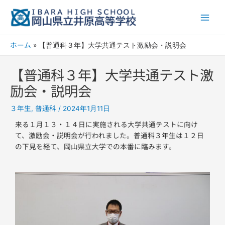
内
Main
容
Men
を
ス
ホーム
【普通科３年】大学共通テスト激励会・説明会
キ
ッ
【普通科３年】大学共通テスト激
プ
励会・説明会
３年生
普通科
,
/
2024年1月11日
来る１月１３・１４日に実施される大学共通テストに向け
て、激励会・説明会が行われました。普通科３年生は１２日
の下見を経て、岡山県立大学での本番に臨みます。