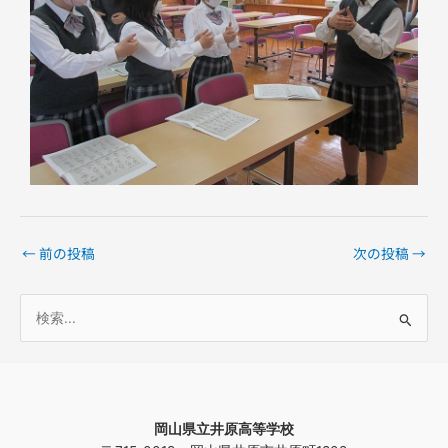
←
前の投稿
次の投稿
→
検
索
対
象
岡山県立井原高等学校
: