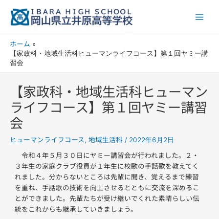
内
Main
容
Men
を
ス
ホーム
キ
【家政科・地域生活科ヒューマンライフコース】第１回ヤミー講
ッ
習会
プ
【家政科・地域生活科ヒューマン
ライフコース】第１回ヤミー講習
会
ヒューマンライフコース
地域生活科
,
/
2022年6月2日
令和４年５月３０日にヤミー講習会が行われました。２・
３年生の家庭クラブ役員が１年生に校歌の手話歌を教えてく
れました。分からないところは先輩に聞き、覚えるまで練習
を重ね、手話歌の技術を向上させるとともに交流を深めるこ
とができました。先輩たちが受け継いでくれた素晴らしい伝
統をこれからも継承していきましょう。