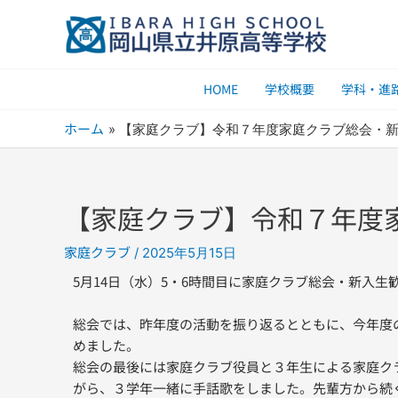
内
容
を
ス
HOME
学校概要
学科・進
キ
ッ
ホーム
【家庭クラブ】令和７年度家庭クラブ総会・
プ
【家庭クラブ】令和７年度
家庭クラブ
/
2025年5月15日
5月14日（水）5・6時間目に家庭クラブ総会・新入生
総会では、昨年度の活動を振り返るとともに、今年度
めました。
総会の最後には家庭クラブ役員と３年生による家庭ク
がら、３学年一緒に手話歌をしました。先輩方から続