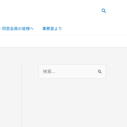
検
索
・同窓会員の皆様へ
事務室より
検
索
対
象
: