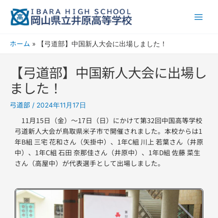
内
Main
容
Men
を
ス
ホーム
【弓道部】中国新人大会に出場しました！
キ
ッ
【弓道部】中国新人大会に出場し
プ
ました！
弓道部
/
2024年11月17日
11月15日（金）〜17日（日）にかけて第32回中国高等学校
弓道新人大会が鳥取県米子市で開催されました。本校からは1
年B組 三宅 花和さん（矢掛中）、1年C組 川上 若葉さん（井原
中）、1年C組 石田 奈那佳さん（井原中）、1年D組 佐藤 菜生
さん（高屋中）が代表選手として出場しました。