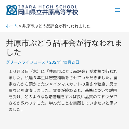
内
Main
容
Men
を
ス
ホーム
井原市ぶどう品評会が行なわれました
キ
ッ
井原市ぶどう品評会が行なわれま
プ
した
グリーンライフコース
/
2024年10月21日
１０月３日（木）に「井原市ぶどう品評会」が本校で行われ
ました。私達３年生は審査補助をさせていただきました。農
家さんから預かったシャインマスカットの重さや糖度、房の
形などを審査しました。審査が終わると、基準について説明
を受け、どのような栽培管理をすれば良い品質のブドウがで
きるか教わりました。学んだことを実践していきたいと思い
ました。