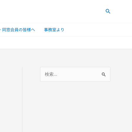
検
索
・同窓会員の皆様へ
事務室より
検
索
対
象
: