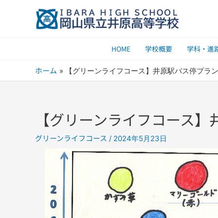
内
容
を
ス
HOME
学校概要
学科・進
キ
ッ
ホーム
【グリーンライフコース】井原駅バス停プラ
プ
【グリーンライフコース】
グリーンライフコース
/
2024年5月23日