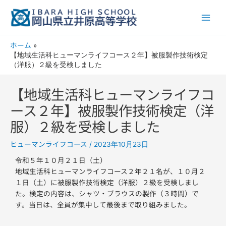
内
Main
容
Men
を
ス
ホーム
キ
【地域生活科ヒューマンライフコース２年】被服製作技術検定
ッ
（洋服）２級を受検しました
プ
【地域生活科ヒューマンライフコ
ース２年】被服製作技術検定（洋
服）２級を受検しました
ヒューマンライフコース
/
2023年10月23日
令和５年１０月２１日（土）
地域生活科ヒューマンライフコース２年２１名が、１０月２
１日（土）に被服製作技術検定（洋服）２級を受検しまし
た。検定の内容は、シャツ・ブラウスの製作（３時間）で
す。当日は、全員が集中して最後まで取り組みました。