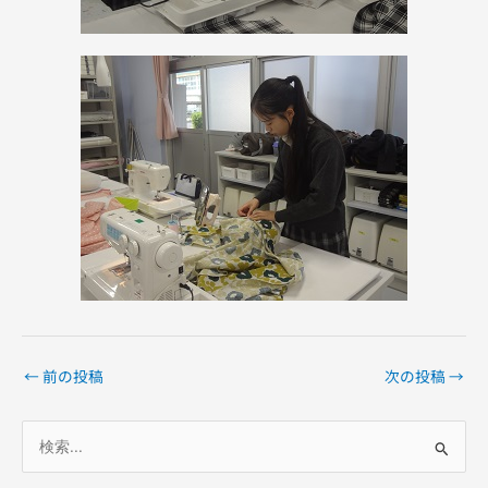
←
前の投稿
次の投稿
→
検
索