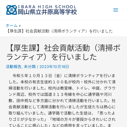
内
Main
容
Men
を
ス
ホーム
キ
【厚生課】社会貢献活動（清掃ボランティア）を行いました
ッ
プ
【厚生課】社会貢献活動（清掃ボ
ランティア）を行いました
活動報告
未分類
,
/
2023年10月18日
令和５年１０月１３日（金）に清掃ボランティアを行いま
した。本校の有志生徒約１００名が校内・校外に分かれて清
掃活動を行いました。校内は教室棟、トイレ、中庭、グラウ
ンド周辺、校外では国道３１３号線を中心に通学路や河川
敷、田中苑など多方面に分かれて清掃活動を行いました。社
会貢献活動として清掃活動を行いましたが生徒たちは熱心に
取り組んでいました。通学路で活動した生徒は、「思ったよ
りゴミが少なかった」「地域の方々が普段からきれいにされ
ていることに感心した」などの感想を言っていました。ま