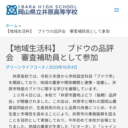
内
Main
容
Men
を
ス
ホーム
キ
【地域生活科】 ブドウの品評会 審査補助員として参加
ッ
プ
【地域生活科】 ブドウの品評
会 審査補助員として参加
グリーンライフコース
/
2023年10月4日
井原高校では、令和５年度から学校設定科目「ブドウ学」
を開設しており、地域の農家や関係機関と連携・協働し、井
原市特産のブドウに関する学びを展開しています。
１０月４日には、本校で「井原市露地ぶどう（後期）品評
会」が開催されました。この会は、井原市と晴れの国岡山農
業協同組合が、生産技術の向上と品質の改善につとめ、その
生産と市場性を高めることにより、井原市の果樹振興を図る
ことを目的として実施しており、今年初めて本校が会場とな
りました。地域の農家が生産した「ピオーネ」と「シャイン