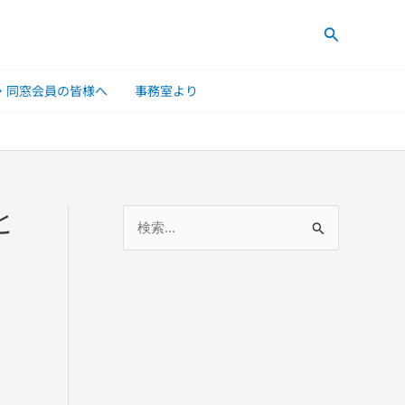
検
索
・同窓会員の皆様へ
事務室より
と
検
索
対
象
: