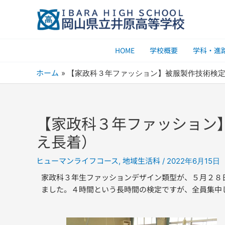
内
容
を
ス
HOME
学校概要
学科・進
キ
ッ
ホーム
【家政科３年ファッション】被服製作技術検
プ
【家政科３年ファッション
え長着）
ヒューマンライフコース
地域生活科
,
/
2022年6月15日
家政科３年生ファッションデザイン類型が、５月２８
ました。４時間という長時間の検定ですが、全員集中