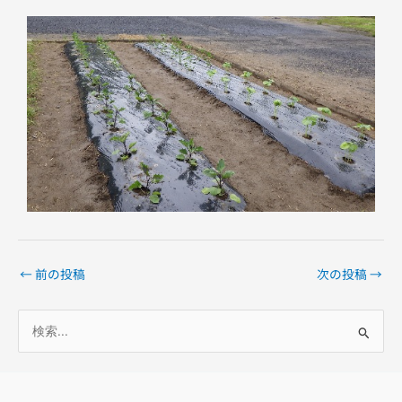
←
前の投稿
次の投稿
→
検
索
対