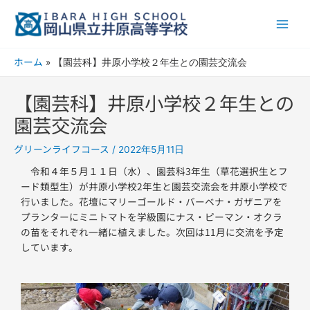
内
Main
容
Men
を
ス
ホーム
【園芸科】井原小学校２年生との園芸交流会
キ
ッ
【園芸科】井原小学校２年生との
プ
園芸交流会
グリーンライフコース
/
2022年5月11日
令和４年５月１１日（水）、園芸科3年生（草花選択生とフ
ード類型生）が井原小学校2年生と園芸交流会を井原小学校で
行いました。花壇にマリーゴールド・バーベナ・ガザニアを
プランターにミニトマトを学級園にナス・ピーマン・オクラ
の苗をそれぞれ一緒に植えました。次回は11月に交流を予定
しています。