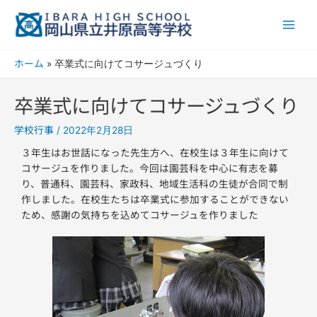
内
Main
容
Men
を
ス
ホーム
卒業式に向けてコサージュづくり
キ
ッ
卒業式に向けてコサージュづくり
プ
学校行事
/
2022年2月28日
３年生はお世話になった先生方へ、在校生は３年生に向けて
コサージュを作りました。今回は園芸科を中心に有志を募
り、普通科、園芸科、家政科、地域生活科の生徒が合同で制
作しました。在校生たちは卒業式に参加することができない
ため、感謝の気持ちを込めてコサージュを作りました