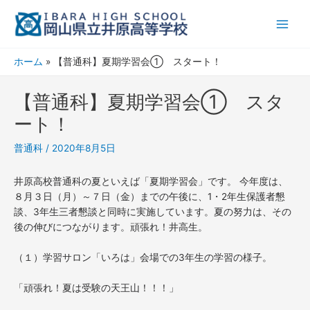
内
Main
容
Men
を
ス
ホーム
【普通科】夏期学習会① スタート！
キ
ッ
【普通科】夏期学習会① スタ
プ
ート！
普通科
/
2020年8月5日
井原高校普通科の夏といえば「夏期学習会」です。 今年度は、
８月３日（月）～７日（金）までの午後に、1・2年生保護者懇
談、3年生三者懇談と同時に実施しています。夏の努力は、その
後の伸びにつながります。頑張れ！井高生。
（１）学習サロン「いろは」会場での3年生の学習の様子。
「頑張れ！夏は受験の天王山！！！」