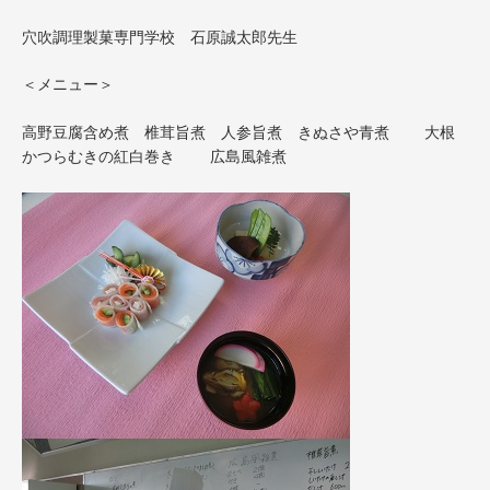
穴吹調理製菓専門学校 石原誠太郎先生
＜メニュー＞
高野豆腐含め煮 椎茸旨煮 人参旨煮 きぬさや青煮 大根
かつらむきの紅白巻き 広島風雑煮