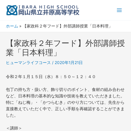
内
Main
容
Men
を
ス
ホーム
【家政科２年フード】外部講師授業「日本料理」
キ
ッ
【家政科２年フード】外部講師授
プ
業「日本料理」
ヒューマンライフコース
/
2020年1月21日
令和２年１月１５日（水）８：５０～１２：４０
包丁の持ち方・扱い方、飾り切りのポイント、食材の組み合わせ
など、日本料理の基本的な知識や技術を教えていただきました。
特に「ねじ梅」・「かつらむき」のやり方については、先生から
直接教えていただく中で、正しい手順を再確認することができま
した。
＜講師＞