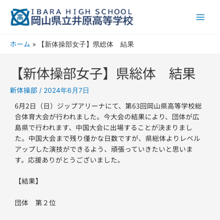
内
Main
容
Men
を
ス
ホーム
【新体操部女子】県総体 結果
キ
ッ
【新体操部女子】県総体 結果
プ
新体操部
/
2024年6月7日
6月2日（日）ジップアリーナにて、第63回岡山県高等学校総
合体育大会が行われました。今大会の結果により、団体が広
島県で行われます、中国大会に出場することが決まりまし
た。中国大会まで残り僅かな日数ですが、県総体よりレベル
アップした演技ができるよう、頑張っていきたいと思いま
す。応援ありがとうございました。
【結果】
団体 第２位