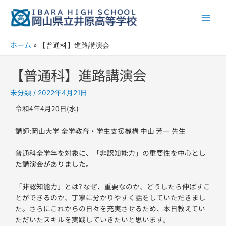
内
Main
容
Men
を
ス
ホーム
【普通科】進路講演会
キ
ッ
【普通科】進路講演会
プ
未分類
/
2022年4月21日
令和4年4月20日(水)
講師:岡山大学 全学教育・学生支援機構 中山 芳一 先生
普通科全学年を対象に、「非認知能力」の重要性を中心とし
た講演会がありました。
「非認知能力」とは? なぜ、重要なのか、どうしたら伸ばすこ
とができるのか、丁寧に分かりやすく話をしていただきまし
た。さらにこれからの日々を充実させるため、本日教えてい
ただいたスキルを実践していきたいと思います。